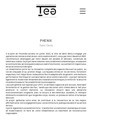
PHENIX
Saint Denis
À la suite de l’incendie survenu en juillet 2023, la Ville de Saint Denis a engagé une
opération de remise en état de son centre administratif, conçu par Henri Gaudin en 1993.
L’architecture développée par Henri Gaudin est sensible et délicate, constituée de
matériaux nobles. Ce projet vise à redonner vie à ce bâtiment emblématique, en assurant
la continuité des services publics dans un cadre fonctionnel, accueillant et respectueux
de son architecture d’origine.
La réhabilitation porte sur la rénovation complète des espaces d’accueil du public, au
rez-de-chaussée et au premier étage. Les façades vitrées et les verrières, fortement
impactées, font l’objet d’une restauration fine et adaptée afin de garantir une meilleure
performance thermique et une valorisation de la lumière naturelle. Le projet s’attache
également à moderniser l’ensemble des installations techniques, à renforcer la sécurité
incendie et à assurer l’accessibilité de tous les espaces.
L’accueil général est repensé pour offrir un véritable espace de pré-accueil, favorisant
l’orientation et la gestion des flux, tandis que des zones sont créées dans le hall pour
améliorer le confort d’attente. La rénovation s’inscrit dans une démarche
environnementale exigeante, avec le recours à des matériaux durables, le réemploi
d’éléments existants tel que les gardes corps, les sols, un poteau en béton et la banque
d’accueil.
Ce projet symbolise notre envie de contribuer à la réouverture de ce lieu majeur
affirmant ainsi notre engagement pour une architecture publique durable et au service
de tous.
Il porte également une ambition forte : transformer un événement dramatique en levier
de modernisation et faire de cette réhabilitation un manifeste de reconstruction
responsable.